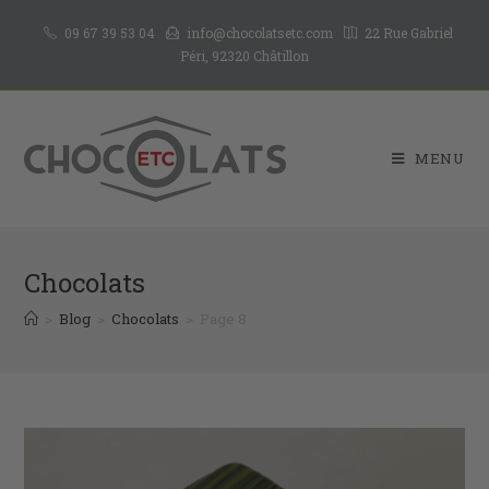
09 67 39 53 04
info@chocolatsetc.com
22 Rue Gabriel
Péri, 92320 Châtillon
MENU
Chocolats
>
Blog
>
Chocolats
>
Page 8