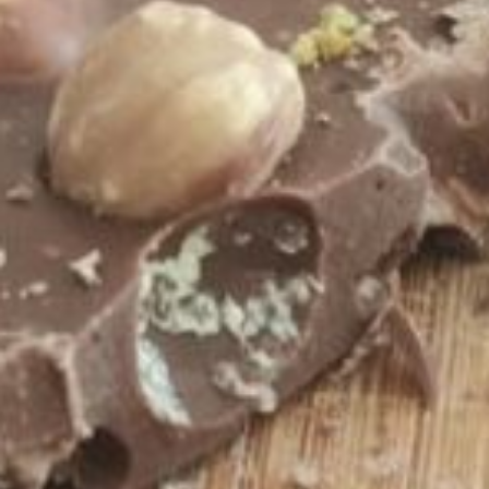
9
10
11
…
15
Retrouvez-nous
ADRESSE