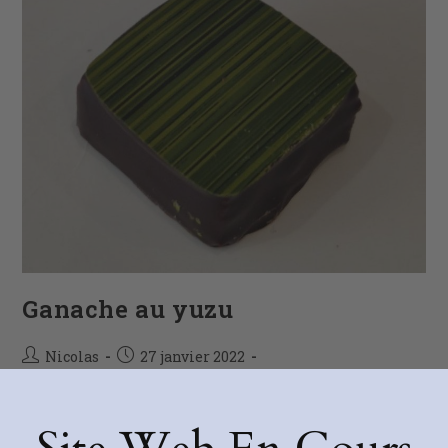
Ganache au yuzu
Nicolas
27 janvier 2022
Chocolats
/
Ganache
Continuer La Lecture