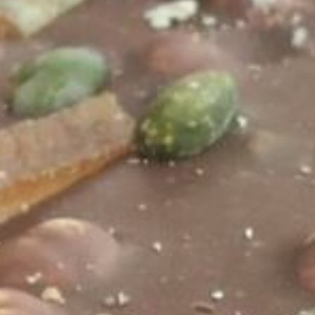
Crème de marron
Nicolas
27 janvier 2022
Autres bonbons
/
Chocolats
Pâte de marron, crème de marron, rhum
Continuer La Lecture
1
…
5
6
7
8