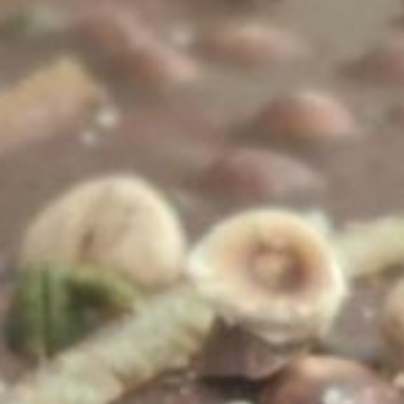
Ganache au gingembre
Nicolas
27 janvier 2022
Chocolats
/
Ganache
Continuer La Lecture